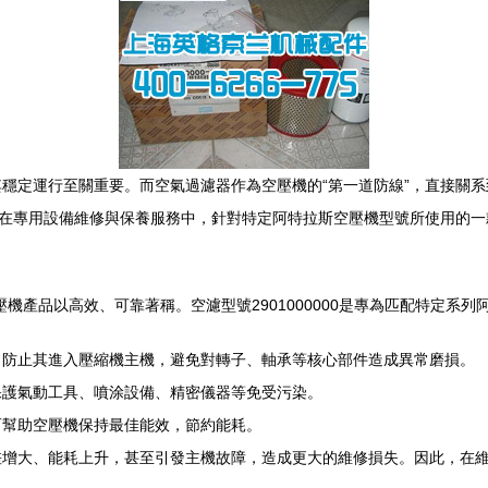
穩定運行至關重要。而空氣過濾器作為空壓機的“第一道防線”，直接關
銷售部在專用設備維修與保養服務中，針對特定阿特拉斯空壓機型號所使用的
機產品以高效、可靠著稱。空濾型號2901000000是專為匹配特定系
，防止其進入壓縮機主機，避免對轉子、軸承等核心部件造成異常磨損。
保護氣動工具、噴涂設備、精密儀器等免受污染。
而幫助空壓機保持最佳能效，節約能耗。
大、能耗上升，甚至引發主機故障，造成更大的維修損失。因此，在維修保