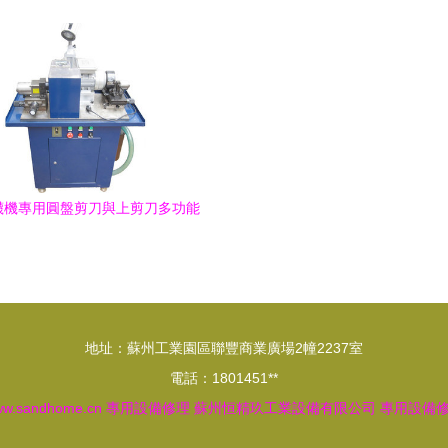
術，重塑專業維修新標桿
服務與權益
襪機專用圓盤剪刀與上剪刀多功能
修磨機 選購指南與市場概覽
地址：蘇州工業園區聯豐商業廣場2幢2237室
電話：1801451**
w.sandhome.cn
專用設備修理
蘇州恒精玖工業設備有限公司
專用設備