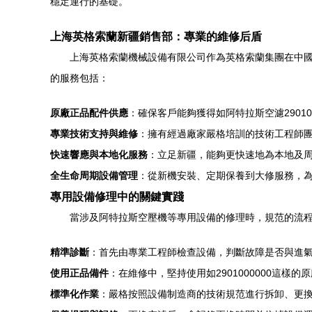
穩定運行的基礎。
上海英格索蘭新疆銷售部：專業的維修后盾
上海英格索蘭機械設備有限公司作為英格索蘭集團在中
的服務包括：
原廠正品配件供應
：確保客戶能夠獲得如阿特拉斯空濾2901
專業技術支持與維修
：擁有經過廠家嚴格培訓的技術工程師
快速響應與本地化服務
：立足新疆，能夠更快速地為本地及
全生命周期設備管理
：從新機安裝、定期保養到大修服務，
專用設備修理中的關鍵實踐
當涉及阿特拉斯空壓機等專用設備的修理時，規范的流
精準診斷
：首先由專業工程師檢查設備，判斷故障是否與進
使用正品備件
：在維修中，堅持使用如2901000000這
標準化作業
：嚴格按照設備制造商的技術規范進行拆卸、更