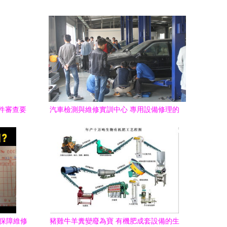
件審查要
汽車檢測與維修實訓中心 專用設備修理的
實踐基地
據保障維修
豬雞牛羊糞變廢為寶 有機肥成套設備的生