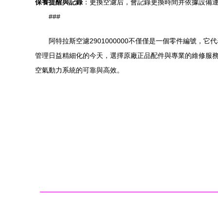
保養提醒與記錄
：更換空濾后，會記錄更換時間并依據設備
###
阿特拉斯空濾2901000000不僅僅是一個零件編號
管理日益精細化的今天，選擇原廠正品配件與專業的維修服
空氣動力系統的可靠與高效。